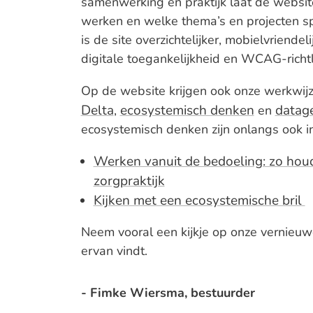
samenwerking en praktijk laat de websi
werken en welke thema’s en projecten 
is de site overzichtelijker, mobielvriend
digitale toegankelijkheid en WCAG-richtl
Op de website krijgen ook onze werkwijz
Delta
ecosystemisch denken
datag
,
en
ecosystemisch denken zijn onlangs ook in
Werken vanuit de bedoeling: zo hou
zorgpraktijk
Kijken met een ecosystemische bril
Neem vooral een kijkje op onze vernieu
ervan vindt.
- Fimke Wiersma, bestuurder