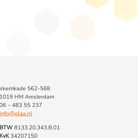
Veemkade 562-568
1019 HM Amsterdam
06 – 483 55 237
info@elaa.nl
BTW
8133.20.343.B.01
KvK
34207150