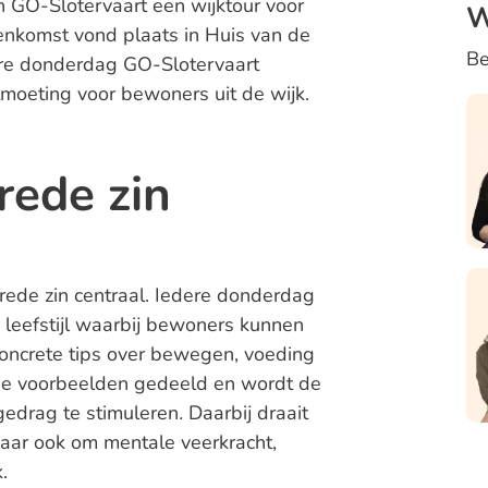
GO-Slotervaart een wijktour voor
W
jeenkomst vond plaats in Huis van de
Be
ere donderdag GO-Slotervaart
moeting voor bewoners uit de wijk.
rede zin
ede zin centraal.
Iedere donderdag
leefstijl waarbij bewoners kunnen
concrete tips over bewegen, voeding
e voorbeelden gedeeld en wordt de
gedrag te stimuleren
.
Daarbij draait
maar ook om mentale veerkracht,
.