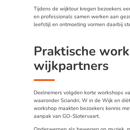
Tijdens de wijktour kregen bezoekers een 
en professionals samen werken aan gezo
leefstijl en ontmoeting vormen daarbij st
Praktische wor
wijkpartners
Deelnemers volgden korte workshops van 
waaronder Sciandri, W in de Wijk en diëti
workshop maakten bezoekers kennis met
aanpak van GO-Slotervaart.
Onderwerpen als bewegen op muziek, m