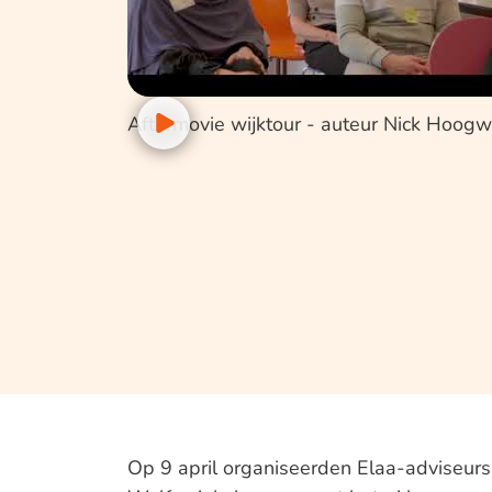
Aftermovie wijktour - auteur Nick Hoogw
Op 9 april organiseerden Elaa-adviseur