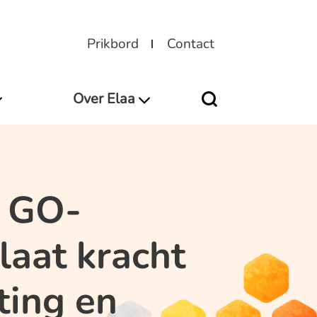
Prikbord
Contact
Over Elaa
j GO-
laat kracht
ting en