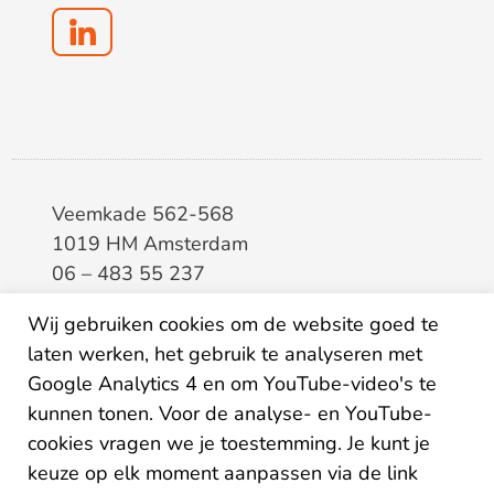
Veemkade 562-568
1019 HM Amsterdam
06 – 483 55 237
info@elaa.nl
Wij gebruiken cookies om de website goed te
BTW
8133.20.343.B.01
laten werken, het gebruik te analyseren met
KvK
34207150
Google Analytics 4 en om YouTube-video's te
IBAN
NL26ABNA0507435125
kunnen tonen. Voor de analyse- en YouTube-
cookies vragen we je toestemming. Je kunt je
keuze op elk moment aanpassen via de link