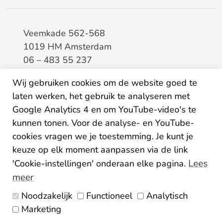
Veemkade 562-568
1019 HM Amsterdam
06 – 483 55 237
info@elaa.nl
Wij gebruiken cookies om de website goed te
BTW
8133.20.343.B.01
laten werken, het gebruik te analyseren met
KvK
34207150
Google Analytics 4 en om YouTube-video's te
IBAN
NL26ABNA0507435125
kunnen tonen. Voor de analyse- en YouTube-
cookies vragen we je toestemming. Je kunt je
keuze op elk moment aanpassen via de link
Lees
'Cookie-instellingen' onderaan elke pagina.
meer
Noodzakelijk
Functioneel
Analytisch
Algemene voorwaarden
Marketing
Privacy statement
Disclaimer
Colofon