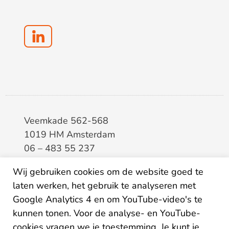
Veemkade 562-568
1019 HM Amsterdam
06 – 483 55 237
info@elaa.nl
Wij gebruiken cookies om de website goed te
BTW
8133.20.343.B.01
laten werken, het gebruik te analyseren met
KvK
34207150
Google Analytics 4 en om YouTube-video's te
IBAN
NL26ABNA0507435125
kunnen tonen. Voor de analyse- en YouTube-
cookies vragen we je toestemming. Je kunt je