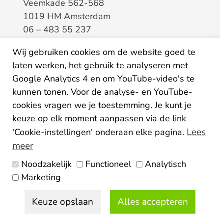
Veemkade 562-568
1019 HM Amsterdam
06 – 483 55 237
info@elaa.nl
Wij gebruiken cookies om de website goed te
BTW
8133.20.343.B.01
laten werken, het gebruik te analyseren met
KvK
34207150
Google Analytics 4 en om YouTube-video's te
IBAN
NL26ABNA0507435125
kunnen tonen. Voor de analyse- en YouTube-
cookies vragen we je toestemming. Je kunt je
keuze op elk moment aanpassen via de link
Lees
'Cookie-instellingen' onderaan elke pagina.
meer
Noodzakelijk
Functioneel
Analytisch
Algemene voorwaarden
Marketing
Privacy statement
Disclaimer
Colofon
Keuze opslaan
Alles accepteren
© 2026 Elaa