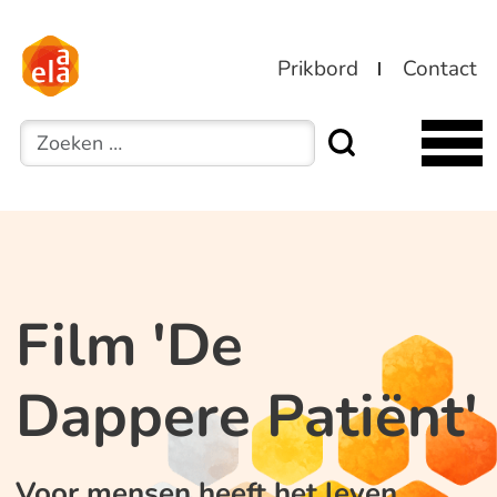
Prikbord
Contact
Zoeken
Film 'De
Dappere Patiënt'
Voor mensen heeft het leven