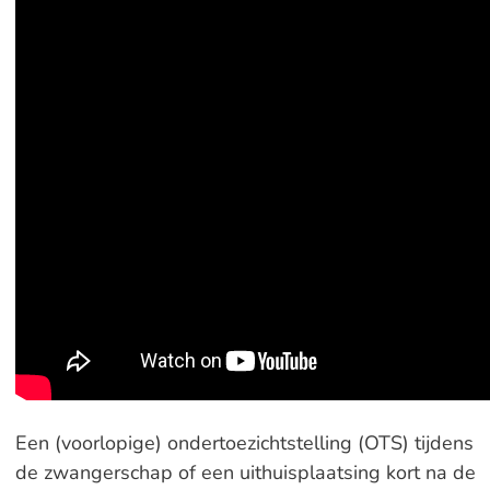
Een (voorlopige) ondertoezichtstelling (OTS) tijdens
de zwangerschap of een uithuisplaatsing kort na de