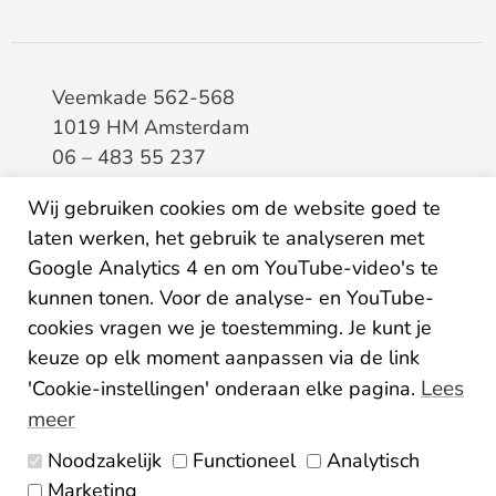
Veemkade 562-568
1019 HM Amsterdam
06 – 483 55 237
info@elaa.nl
Wij gebruiken cookies om de website goed te
laten werken, het gebruik te analyseren met
BTW
8133.20.343.B.01
Google Analytics 4 en om YouTube-video's te
KvK
34207150
kunnen tonen. Voor de analyse- en YouTube-
IBAN
NL26ABNA0507435125
cookies vragen we je toestemming. Je kunt je
keuze op elk moment aanpassen via de link
Lees
'Cookie-instellingen' onderaan elke pagina.
meer
Noodzakelijk
Functioneel
Analytisch
Algemene voorwaarden
Marketing