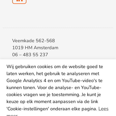
Veemkade 562-568
1019 HM Amsterdam
06 – 483 55 237
info@elaa.nl
Wij gebruiken cookies om de website goed te
laten werken, het gebruik te analyseren met
BTW
8133.20.343.B.01
Google Analytics 4 en om YouTube-video's te
KvK
34207150
kunnen tonen. Voor de analyse- en YouTube-
IBAN
NL26ABNA0507435125
cookies vragen we je toestemming. Je kunt je
keuze op elk moment aanpassen via de link
Lees
'Cookie-instellingen' onderaan elke pagina.