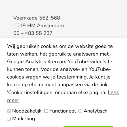
Veemkade 562-568
1019 HM Amsterdam
06 – 483 55 237
info@elaa.nl
Wij gebruiken cookies om de website goed te
laten werken, het gebruik te analyseren met
BTW
8133.20.343.B.01
Google Analytics 4 en om YouTube-video's te
KvK
34207150
kunnen tonen. Voor de analyse- en YouTube-
IBAN
NL26ABNA0507435125
cookies vragen we je toestemming. Je kunt je
keuze op elk moment aanpassen via de link
Lees
'Cookie-instellingen' onderaan elke pagina.
meer
Noodzakelijk
Functioneel
Analytisch
Algemene voorwaarden
Marketing
Privacy statement
Disclaimer
Colofon