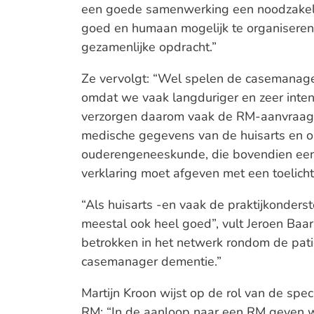
een goede samenwerking een noodzakeli
goed en humaan mogelijk te organiseren.
gezamenlijke opdracht.”
Ze vervolgt: “Wel spelen de casemanager
omdat we vaak langduriger en zeer intens
verzorgen daarom vaak de RM-aanvraag e
medische gegevens van de huisarts en on
ouderengeneeskunde, die bovendien ee
verklaring moet afgeven met een toelicht
“Als huisarts -en vaak de praktijkonders
meestal ook heel goed”, vult Jeroen Baa
betrokken in het netwerk rondom de pat
casemanager dementie.”
Martijn Kroon wijst op de rol van de spe
RM: “In de aanloop naar een RM geven 