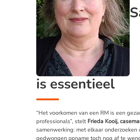
S
is essentieel
“Het voorkomen van een RM is een gezam
professionals”, stelt
Frieda Kooij, casem
samenwerking: met elkaar onderzoeken o
gedwongen opname toch nog af te wend