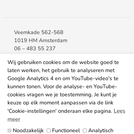
Veemkade 562-568
1019 HM Amsterdam
06 – 483 55 237
info@elaa.nl
Wij gebruiken cookies om de website goed te
laten werken, het gebruik te analyseren met
BTW
8133.20.343.B.01
Google Analytics 4 en om YouTube-video's te
KvK
34207150
kunnen tonen. Voor de analyse- en YouTube-
IBAN
NL26ABNA0507435125
cookies vragen we je toestemming. Je kunt je
keuze op elk moment aanpassen via de link
Lees
'Cookie-instellingen' onderaan elke pagina.
meer
Noodzakelijk
Functioneel
Analytisch