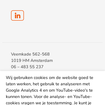
Veemkade 562-568
1019 HM Amsterdam
06 – 483 55 237
info@elaa.nl
Wij gebruiken cookies om de website goed te
laten werken, het gebruik te analyseren met
BTW
8133.20.343.B.01
Google Analytics 4 en om YouTube-video's te
KvK
34207150
kunnen tonen. Voor de analyse- en YouTube-
IBAN
NL26ABNA0507435125
cookies vragen we je toestemming. Je kunt je