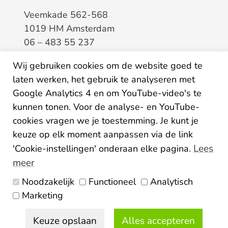
Veemkade 562-568
1019 HM Amsterdam
06 – 483 55 237
info@elaa.nl
Wij gebruiken cookies om de website goed te
laten werken, het gebruik te analyseren met
BTW
8133.20.343.B.01
Google Analytics 4 en om YouTube-video's te
KvK
34207150
kunnen tonen. Voor de analyse- en YouTube-
IBAN
NL26ABNA0507435125
cookies vragen we je toestemming. Je kunt je
keuze op elk moment aanpassen via de link
Lees
'Cookie-instellingen' onderaan elke pagina.
meer
Noodzakelijk
Functioneel
Analytisch
Algemene voorwaarden
Marketing
Privacy statement
Disclaimer
Colofon
Keuze opslaan
Alles accepteren
© 2026 Elaa