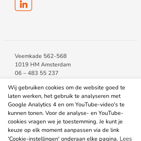
Veemkade 562-568
1019 HM Amsterdam
06 – 483 55 237
info@elaa.nl
Wij gebruiken cookies om de website goed te
laten werken, het gebruik te analyseren met
BTW
8133.20.343.B.01
Google Analytics 4 en om YouTube-video's te
KvK
34207150
kunnen tonen. Voor de analyse- en YouTube-
IBAN
NL26ABNA0507435125
cookies vragen we je toestemming. Je kunt je
keuze op elk moment aanpassen via de link
Lees
'Cookie-instellingen' onderaan elke pagina.