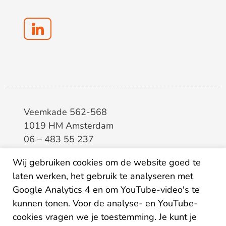
Veemkade 562-568
1019 HM Amsterdam
06 – 483 55 237
info@elaa.nl
Wij gebruiken cookies om de website goed te
laten werken, het gebruik te analyseren met
BTW
8133.20.343.B.01
Google Analytics 4 en om YouTube-video's te
KvK
34207150
kunnen tonen. Voor de analyse- en YouTube-
IBAN
NL26ABNA0507435125
cookies vragen we je toestemming. Je kunt je