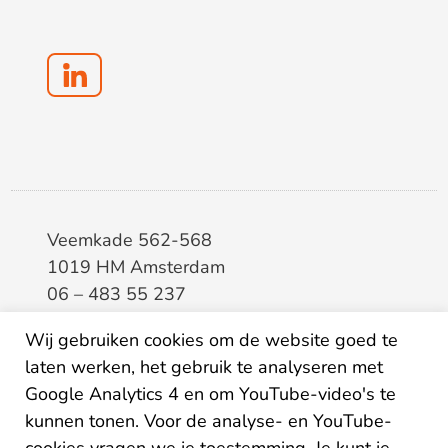
Veemkade 562-568
1019 HM Amsterdam
06 – 483 55 237
info@elaa.nl
Wij gebruiken cookies om de website goed te
laten werken, het gebruik te analyseren met
BTW
8133.20.343.B.01
Google Analytics 4 en om YouTube-video's te
KvK
34207150
kunnen tonen. Voor de analyse- en YouTube-
IBAN
NL26ABNA0507435125