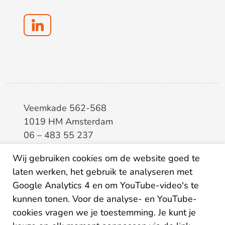
Veemkade 562-568
1019 HM Amsterdam
06 – 483 55 237
info@elaa.nl
Wij gebruiken cookies om de website goed te
laten werken, het gebruik te analyseren met
BTW
8133.20.343.B.01
Google Analytics 4 en om YouTube-video's te
KvK
34207150
kunnen tonen. Voor de analyse- en YouTube-
IBAN
NL26ABNA0507435125
cookies vragen we je toestemming. Je kunt je