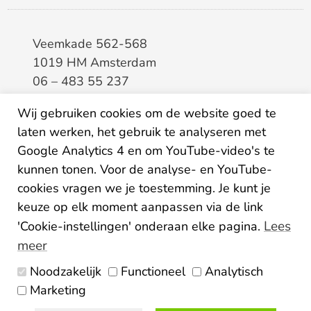
Veemkade 562-568
1019 HM Amsterdam
06 – 483 55 237
info@elaa.nl
Wij gebruiken cookies om de website goed te
laten werken, het gebruik te analyseren met
BTW
8133.20.343.B.01
Google Analytics 4 en om YouTube-video's te
KvK
34207150
kunnen tonen. Voor de analyse- en YouTube-
IBAN
NL26ABNA0507435125
cookies vragen we je toestemming. Je kunt je
keuze op elk moment aanpassen via de link
Lees
'Cookie-instellingen' onderaan elke pagina.
meer
Noodzakelijk
Functioneel
Analytisch
Algemene voorwaarden
Marketing
Privacy statement
Disclaimer
Colofon