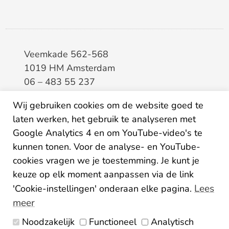
Veemkade 562-568
1019 HM Amsterdam
06 – 483 55 237
info@elaa.nl
Wij gebruiken cookies om de website goed te
laten werken, het gebruik te analyseren met
BTW
8133.20.343.B.01
Google Analytics 4 en om YouTube-video's te
KvK
34207150
kunnen tonen. Voor de analyse- en YouTube-
IBAN
NL26ABNA0507435125
cookies vragen we je toestemming. Je kunt je
keuze op elk moment aanpassen via de link
Lees
'Cookie-instellingen' onderaan elke pagina.
meer
Noodzakelijk
Functioneel
Analytisch