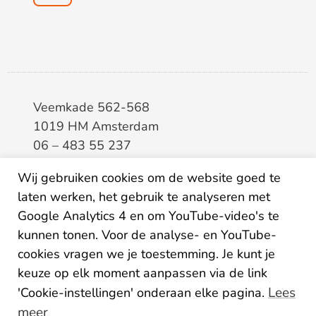
Veemkade 562-568
1019 HM Amsterdam
06 – 483 55 237
info@elaa.nl
Wij gebruiken cookies om de website goed te
laten werken, het gebruik te analyseren met
BTW
8133.20.343.B.01
Google Analytics 4 en om YouTube-video's te
KvK
34207150
kunnen tonen. Voor de analyse- en YouTube-
IBAN
NL26ABNA0507435125
cookies vragen we je toestemming. Je kunt je
keuze op elk moment aanpassen via de link
Lees
'Cookie-instellingen' onderaan elke pagina.
meer