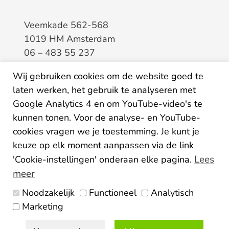
Veemkade 562-568
1019 HM Amsterdam
06 – 483 55 237
info@elaa.nl
Wij gebruiken cookies om de website goed te
laten werken, het gebruik te analyseren met
BTW
8133.20.343.B.01
Google Analytics 4 en om YouTube-video's te
KvK
34207150
kunnen tonen. Voor de analyse- en YouTube-
IBAN
NL26ABNA0507435125
cookies vragen we je toestemming. Je kunt je
keuze op elk moment aanpassen via de link
Lees
'Cookie-instellingen' onderaan elke pagina.
meer
Noodzakelijk
Functioneel
Analytisch
Algemene voorwaarden
Marketing
Privacy statement
Disclaimer
Colofon