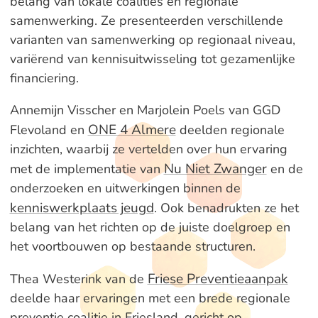
belang van lokale coalities en regionale
samenwerking. Ze presenteerden verschillende
varianten van samenwerking op regionaal niveau,
variërend van kennisuitwisseling tot gezamenlijke
financiering.
Annemijn Visscher en Marjolein Poels van GGD
ONE 4 Almere
Flevoland en
deelden regionale
inzichten, waarbij ze vertelden over hun ervaring
Nu Niet Zwanger
met de implementatie van
en de
onderzoeken en uitwerkingen binnen de
kenniswerkplaats jeugd
. Ook benadrukten ze het
belang van het richten op de juiste doelgroep en
het voortbouwen op bestaande structuren.
Friese Preventieaanpak
Thea Westerink van de
deelde haar ervaringen met een brede regionale
preventie coalitie in Friesland, gericht op