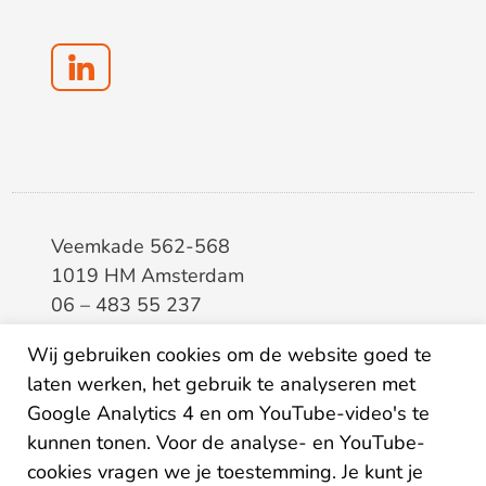
Veemkade 562-568
1019 HM Amsterdam
06 – 483 55 237
info@elaa.nl
Wij gebruiken cookies om de website goed te
laten werken, het gebruik te analyseren met
BTW
8133.20.343.B.01
Google Analytics 4 en om YouTube-video's te
KvK
34207150
kunnen tonen. Voor de analyse- en YouTube-
IBAN
NL26ABNA0507435125
cookies vragen we je toestemming. Je kunt je