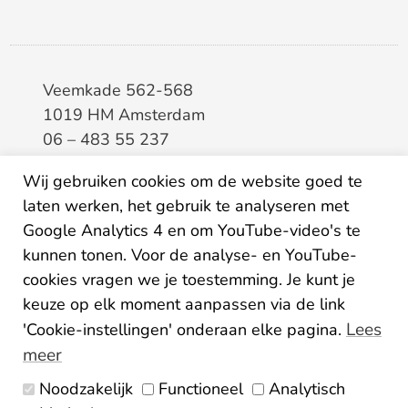
Veemkade 562-568
1019 HM Amsterdam
06 – 483 55 237
info@elaa.nl
Wij gebruiken cookies om de website goed te
laten werken, het gebruik te analyseren met
BTW
8133.20.343.B.01
Google Analytics 4 en om YouTube-video's te
KvK
34207150
kunnen tonen. Voor de analyse- en YouTube-
IBAN
NL26ABNA0507435125
cookies vragen we je toestemming. Je kunt je
keuze op elk moment aanpassen via de link
Lees
'Cookie-instellingen' onderaan elke pagina.
meer
Noodzakelijk
Functioneel
Analytisch
Algemene voorwaarden