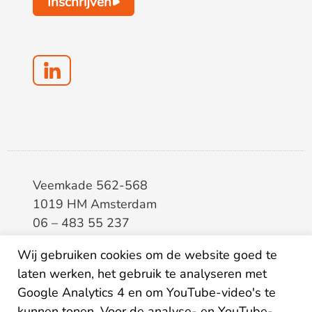
Inschrijven
Veemkade 562-568
1019 HM Amsterdam
06 – 483 55 237
info@elaa.nl
Wij gebruiken cookies om de website goed te
laten werken, het gebruik te analyseren met
BTW
8133.20.343.B.01
Google Analytics 4 en om YouTube-video's te
KvK
34207150
kunnen tonen. Voor de analyse- en YouTube-
IBAN
NL26ABNA0507435125