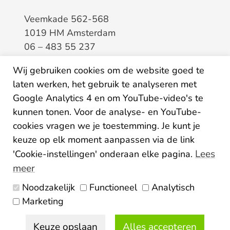
Veemkade 562-568
1019 HM Amsterdam
06 – 483 55 237
info@elaa.nl
Wij gebruiken cookies om de website goed te
laten werken, het gebruik te analyseren met
BTW
8133.20.343.B.01
Google Analytics 4 en om YouTube-video's te
KvK
34207150
kunnen tonen. Voor de analyse- en YouTube-
IBAN
NL26ABNA0507435125
cookies vragen we je toestemming. Je kunt je
keuze op elk moment aanpassen via de link
Lees
'Cookie-instellingen' onderaan elke pagina.
meer
Noodzakelijk
Functioneel
Analytisch
Algemene voorwaarden
Marketing
Privacy statement
Disclaimer
Colofon
Keuze opslaan
Alles accepteren
© 2026 Elaa