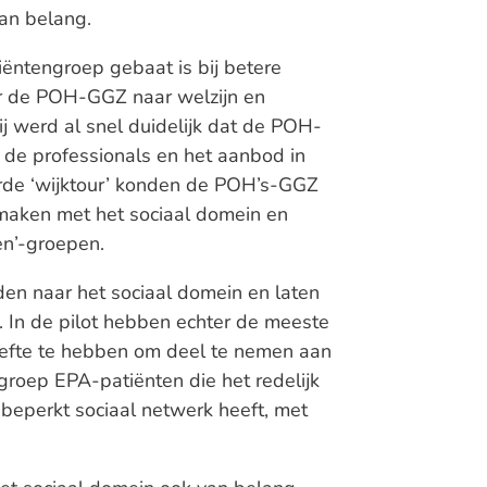
van belang.
iëntengroep gebaat is bij betere
or de POH-GGZ naar welzijn en
j werd al snel duidelijk dat de POH-
de professionals en het aanbod in
erde ‘wijktour’ konden de POH’s-GGZ
s maken met het sociaal domein en
oen’-groepen.
n naar het sociaal domein en laten
 In de pilot hebben echter de meeste
fte te hebben om deel te nemen aan
 groep EPA-patiënten die het redelijk
beperkt sociaal netwerk heeft, met