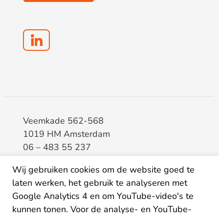
Veemkade 562-568
1019 HM Amsterdam
06 – 483 55 237
info@elaa.nl
Wij gebruiken cookies om de website goed te
laten werken, het gebruik te analyseren met
BTW
8133.20.343.B.01
Google Analytics 4 en om YouTube-video's te
KvK
34207150
kunnen tonen. Voor de analyse- en YouTube-
IBAN
NL26ABNA0507435125