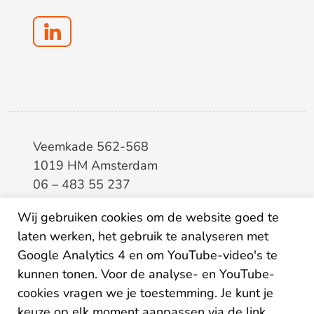
Veemkade 562-568
1019 HM Amsterdam
06 – 483 55 237
info@elaa.nl
Wij gebruiken cookies om de website goed te
BTW
8133.20.343.B.01
laten werken, het gebruik te analyseren met
KvK
34207150
Google Analytics 4 en om YouTube-video's te
IBAN
NL26ABNA0507435125
kunnen tonen. Voor de analyse- en YouTube-
cookies vragen we je toestemming. Je kunt je
keuze op elk moment aanpassen via de link