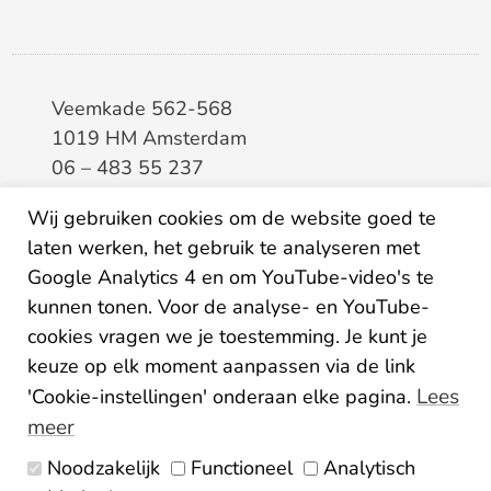
Veemkade 562-568
1019 HM Amsterdam
06 – 483 55 237
info@elaa.nl
Wij gebruiken cookies om de website goed te
laten werken, het gebruik te analyseren met
BTW
8133.20.343.B.01
Google Analytics 4 en om YouTube-video's te
KvK
34207150
kunnen tonen. Voor de analyse- en YouTube-
IBAN
NL26ABNA0507435125
cookies vragen we je toestemming. Je kunt je
keuze op elk moment aanpassen via de link
Lees
'Cookie-instellingen' onderaan elke pagina.
meer
Noodzakelijk
Functioneel
Analytisch
Algemene voorwaarden