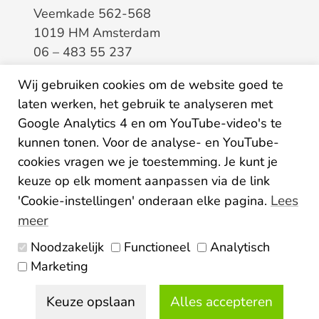
Veemkade 562-568
1019 HM Amsterdam
06 – 483 55 237
info@elaa.nl
Wij gebruiken cookies om de website goed te
laten werken, het gebruik te analyseren met
BTW
8133.20.343.B.01
Google Analytics 4 en om YouTube-video's te
KvK
34207150
kunnen tonen. Voor de analyse- en YouTube-
IBAN
NL26ABNA0507435125
cookies vragen we je toestemming. Je kunt je
keuze op elk moment aanpassen via de link
Lees
'Cookie-instellingen' onderaan elke pagina.
meer
Noodzakelijk
Functioneel
Analytisch
Algemene voorwaarden
Marketing
Privacy statement
Disclaimer
Colofon
Keuze opslaan
Alles accepteren
© 2026 Elaa