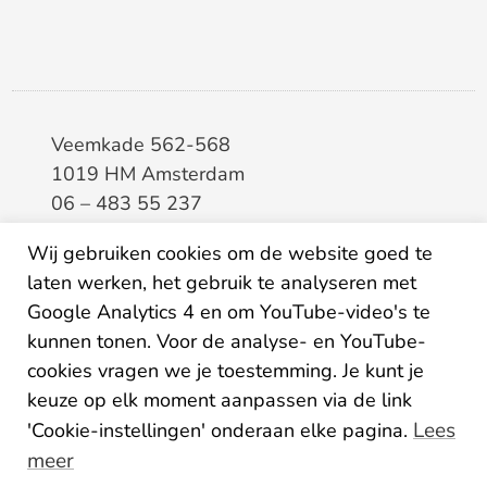
Veemkade 562-568
1019 HM Amsterdam
06 – 483 55 237
info@elaa.nl
Wij gebruiken cookies om de website goed te
laten werken, het gebruik te analyseren met
BTW
8133.20.343.B.01
Google Analytics 4 en om YouTube-video's te
KvK
34207150
kunnen tonen. Voor de analyse- en YouTube-
IBAN
NL26ABNA0507435125
cookies vragen we je toestemming. Je kunt je
keuze op elk moment aanpassen via de link
Lees
'Cookie-instellingen' onderaan elke pagina.
meer