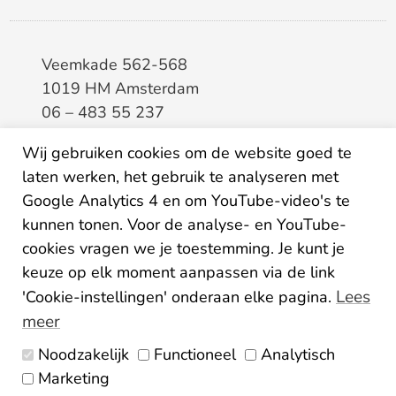
Veemkade 562-568
1019 HM Amsterdam
06 – 483 55 237
info@elaa.nl
Wij gebruiken cookies om de website goed te
BTW
8133.20.343.B.01
laten werken, het gebruik te analyseren met
KvK
34207150
Google Analytics 4 en om YouTube-video's te
IBAN
NL26ABNA0507435125
kunnen tonen. Voor de analyse- en YouTube-
cookies vragen we je toestemming. Je kunt je
keuze op elk moment aanpassen via de link
Lees
'Cookie-instellingen' onderaan elke pagina.
meer
Noodzakelijk
Functioneel
Analytisch
Algemene voorwaarden
Marketing