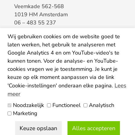
Veemkade 562-568
1019 HM Amsterdam
06 – 483 55 237
info@elaa.nl
Wij gebruiken cookies om de website goed te
laten werken, het gebruik te analyseren met
BTW
8133.20.343.B.01
Google Analytics 4 en om YouTube-video's te
KvK
34207150
kunnen tonen. Voor de analyse- en YouTube-
IBAN
NL26ABNA0507435125
cookies vragen we je toestemming. Je kunt je
keuze op elk moment aanpassen via de link
Lees
'Cookie-instellingen' onderaan elke pagina.
meer
Noodzakelijk
Functioneel
Analytisch
Algemene voorwaarden
Marketing
Privacy statement
Disclaimer
Colofon
Keuze opslaan
Alles accepteren
© 2026 Elaa