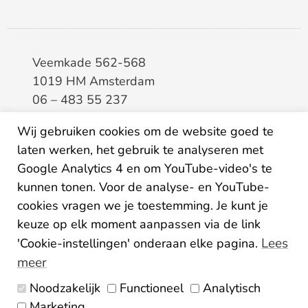
Veemkade 562-568
1019 HM Amsterdam
06 – 483 55 237
info@elaa.nl
Wij gebruiken cookies om de website goed te
laten werken, het gebruik te analyseren met
BTW
8133.20.343.B.01
Google Analytics 4 en om YouTube-video's te
KvK
34207150
kunnen tonen. Voor de analyse- en YouTube-
IBAN
NL26ABNA0507435125
cookies vragen we je toestemming. Je kunt je
keuze op elk moment aanpassen via de link
Lees
'Cookie-instellingen' onderaan elke pagina.
meer
Noodzakelijk
Functioneel
Analytisch
Algemene voorwaarden
Marketing