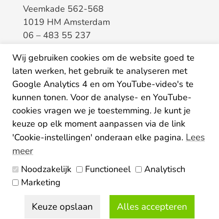
Veemkade 562-568
1019 HM Amsterdam
06 – 483 55 237
info@elaa.nl
Wij gebruiken cookies om de website goed te
laten werken, het gebruik te analyseren met
BTW
8133.20.343.B.01
Google Analytics 4 en om YouTube-video's te
KvK
34207150
kunnen tonen. Voor de analyse- en YouTube-
IBAN
NL26ABNA0507435125
cookies vragen we je toestemming. Je kunt je
keuze op elk moment aanpassen via de link
Lees
'Cookie-instellingen' onderaan elke pagina.
meer
Noodzakelijk
Functioneel
Analytisch
Algemene voorwaarden
Marketing
Privacy statement
Disclaimer
Colofon
Keuze opslaan
Alles accepteren
© 2026 Elaa