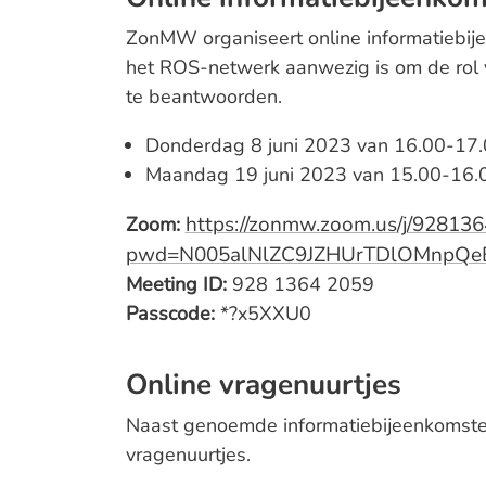
ZonMW organiseert online informatiebij
het ROS-netwerk aanwezig is om de rol 
te beantwoorden.
Donderdag 8 juni 2023 van 16.00-17.
Maandag 19 juni 2023 van 15.00-16.
https://zonmw.zoom.us/j/92813
Zoom:
pwd=N005alNlZC9JZHUrTDlOMnpQe
Meeting ID:
928 1364 2059
Passcode:
*?x5XXU0
Online vragenuurtjes
Naast genoemde informatiebijeenkomste
vragenuurtjes.