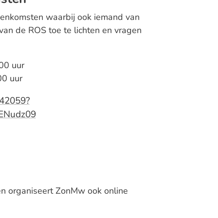
eenkomsten waarbij ook iemand van
van de ROS toe te lichten en vragen
00 uur
00 uur
642059?
ENudz09
n organiseert ZonMw ook online