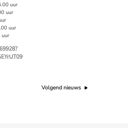
.00 uur
00 uur
uur
.00 uur
 uur
369928?
EYrUT09
Volgend nieuws