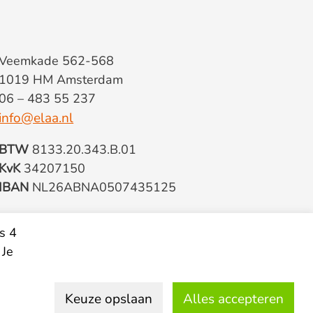
Veemkade 562-568
1019 HM Amsterdam
06 – 483 55 237
info@elaa.nl
BTW
8133.20.343.B.01
KvK
34207150
IBAN
NL26ABNA0507435125
s 4
 Je
Keuze opslaan
Alles accepteren
© 2026 Elaa