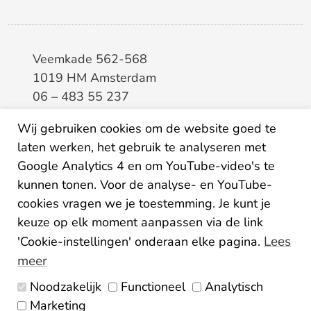
Veemkade 562-568
1019 HM Amsterdam
06 – 483 55 237
info@elaa.nl
Wij gebruiken cookies om de website goed te
laten werken, het gebruik te analyseren met
BTW
8133.20.343.B.01
Google Analytics 4 en om YouTube-video's te
KvK
34207150
kunnen tonen. Voor de analyse- en YouTube-
IBAN
NL26ABNA0507435125
cookies vragen we je toestemming. Je kunt je
keuze op elk moment aanpassen via de link
Lees
'Cookie-instellingen' onderaan elke pagina.
meer
Noodzakelijk
Functioneel
Analytisch
Algemene voorwaarden
Marketing