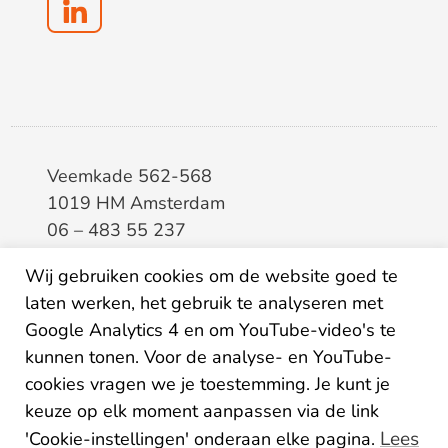
Veemkade 562-568
1019 HM Amsterdam
06 – 483 55 237
info@elaa.nl
Wij gebruiken cookies om de website goed te
laten werken, het gebruik te analyseren met
BTW
8133.20.343.B.01
Google Analytics 4 en om YouTube-video's te
KvK
34207150
kunnen tonen. Voor de analyse- en YouTube-
IBAN
NL26ABNA0507435125
cookies vragen we je toestemming. Je kunt je
keuze op elk moment aanpassen via de link
Lees
'Cookie-instellingen' onderaan elke pagina.