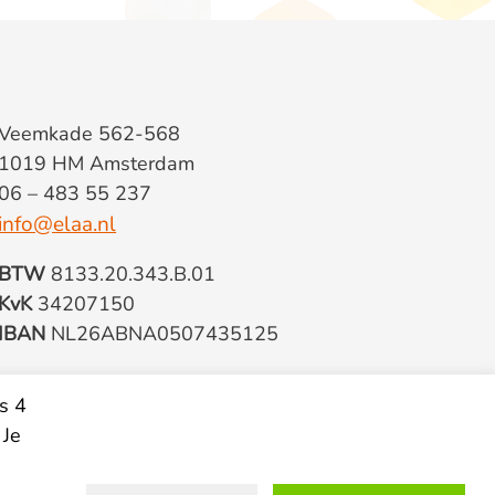
Veemkade 562-568
1019 HM Amsterdam
06 – 483 55 237
info@elaa.nl
BTW
8133.20.343.B.01
KvK
34207150
IBAN
NL26ABNA0507435125
s 4
 Je