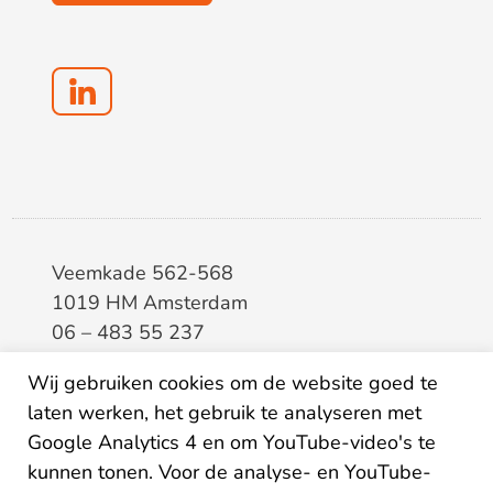
Veemkade 562-568
1019 HM Amsterdam
06 – 483 55 237
info@elaa.nl
Wij gebruiken cookies om de website goed te
laten werken, het gebruik te analyseren met
BTW
8133.20.343.B.01
Google Analytics 4 en om YouTube-video's te
KvK
34207150
kunnen tonen. Voor de analyse- en YouTube-
IBAN
NL26ABNA0507435125