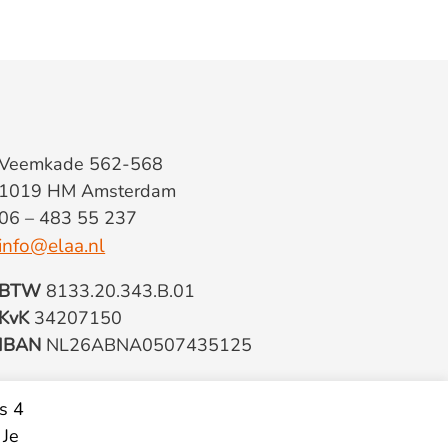
Veemkade 562-568
1019 HM Amsterdam
06 – 483 55 237
info@elaa.nl
BTW
8133.20.343.B.01
KvK
34207150
IBAN
NL26ABNA0507435125
s 4
 Je