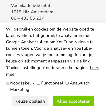
Veemkade 562-568
1019 HM Amsterdam
06 – 483 55 237
info@elaa.nl
Wij gebruiken cookies om de website goed te
laten werken, het gebruik te analyseren met
BTW
8133.20.343.B.01
Google Analytics 4 en om YouTube-video's te
KvK
34207150
kunnen tonen. Voor de analyse- en YouTube-
IBAN
NL26ABNA0507435125
cookies vragen we je toestemming. Je kunt je
keuze op elk moment aanpassen via de link
Lees
'Cookie-instellingen' onderaan elke pagina.
meer
Noodzakelijk
Functioneel
Analytisch
Algemene voorwaarden
Marketing
Privacy statement
Disclaimer
Colofon
Keuze opslaan
Alles accepteren
© 2026 Elaa