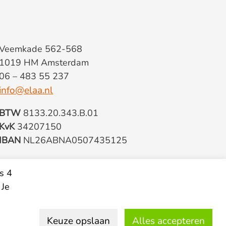
Veemkade 562-568
1019 HM Amsterdam
06 – 483 55 237
info@elaa.nl
BTW
8133.20.343.B.01
KvK
34207150
IBAN
NL26ABNA0507435125
s 4
 Je
Keuze opslaan
Alles accepteren
© 2026 Elaa