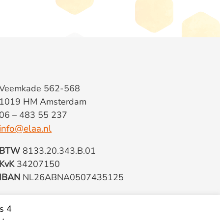
Veemkade 562-568
1019 HM Amsterdam
06 – 483 55 237
info@elaa.nl
BTW
8133.20.343.B.01
KvK
34207150
IBAN
NL26ABNA0507435125
s 4