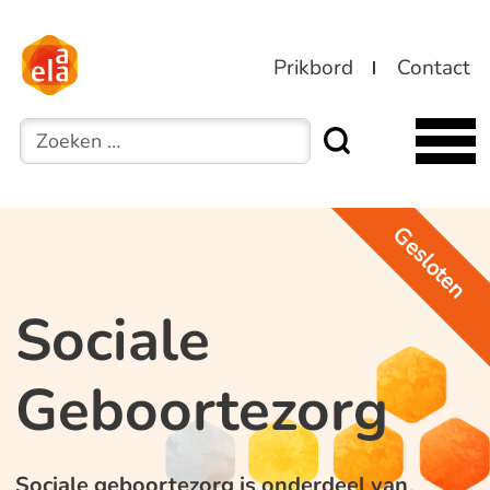
Prikbord
Contact
Zoeken
Gesloten
Sociale
Geboortezorg
Sociale geboortezorg is onderdeel van