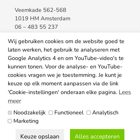
Veemkade 562-568
1019 HM Amsterdam
06 – 483 55 237
info@elaa.nl
Wij gebruiken cookies om de website goed te
BTW
8133.20.343.B.01
laten werken, het gebruik te analyseren met
KvK
34207150
Google Analytics 4 en om YouTube-video's te
IBAN
NL26ABNA0507435125
kunnen tonen. Voor de analyse- en YouTube-
cookies vragen we je toestemming. Je kunt je
keuze op elk moment aanpassen via de link
Lees
'Cookie-instellingen' onderaan elke pagina.
meer
Noodzakelijk
Functioneel
Analytisch
Algemene voorwaarden
Marketing
Privacy statement
Disclaimer
Colofon
Keuze opslaan
Alles accepteren
© 2026 Elaa