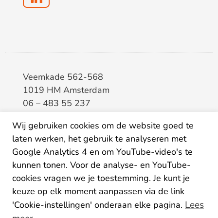
Veemkade 562-568
1019 HM Amsterdam
06 – 483 55 237
info@elaa.nl
Wij gebruiken cookies om de website goed te
laten werken, het gebruik te analyseren met
BTW
8133.20.343.B.01
Google Analytics 4 en om YouTube-video's te
KvK
34207150
kunnen tonen. Voor de analyse- en YouTube-
IBAN
NL26ABNA0507435125
cookies vragen we je toestemming. Je kunt je
keuze op elk moment aanpassen via de link
Lees
'Cookie-instellingen' onderaan elke pagina.