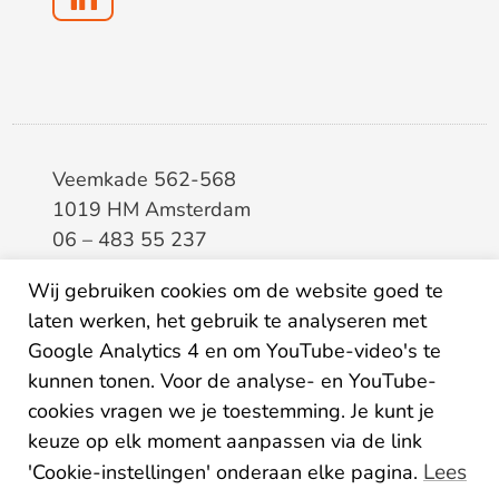
Veemkade 562-568
1019 HM Amsterdam
06 – 483 55 237
info@elaa.nl
Wij gebruiken cookies om de website goed te
laten werken, het gebruik te analyseren met
BTW
8133.20.343.B.01
Google Analytics 4 en om YouTube-video's te
KvK
34207150
kunnen tonen. Voor de analyse- en YouTube-
IBAN
NL26ABNA0507435125
cookies vragen we je toestemming. Je kunt je
keuze op elk moment aanpassen via de link
Lees
'Cookie-instellingen' onderaan elke pagina.