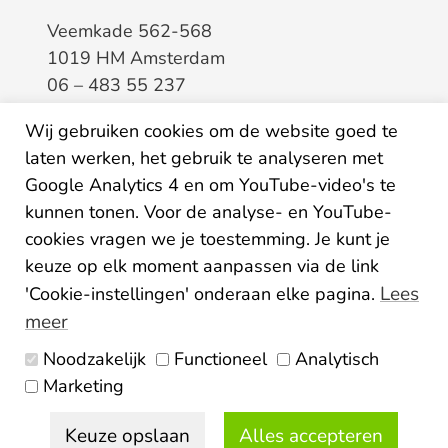
Veemkade 562-568
1019 HM Amsterdam
06 – 483 55 237
info@elaa.nl
Wij gebruiken cookies om de website goed te
laten werken, het gebruik te analyseren met
BTW
8133.20.343.B.01
Google Analytics 4 en om YouTube-video's te
KvK
34207150
kunnen tonen. Voor de analyse- en YouTube-
IBAN
NL26ABNA0507435125
cookies vragen we je toestemming. Je kunt je
keuze op elk moment aanpassen via de link
Lees
'Cookie-instellingen' onderaan elke pagina.
meer
Noodzakelijk
Functioneel
Analytisch
Algemene voorwaarden
Marketing
Privacy statement
Disclaimer
Colofon
Keuze opslaan
Alles accepteren
© 2026 Elaa