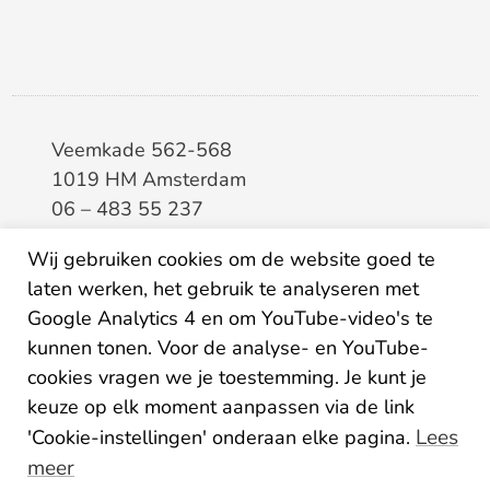
Veemkade 562-568
1019 HM Amsterdam
06 – 483 55 237
info@elaa.nl
Wij gebruiken cookies om de website goed te
laten werken, het gebruik te analyseren met
BTW
8133.20.343.B.01
Google Analytics 4 en om YouTube-video's te
KvK
34207150
kunnen tonen. Voor de analyse- en YouTube-
IBAN
NL26ABNA0507435125
cookies vragen we je toestemming. Je kunt je
keuze op elk moment aanpassen via de link
Lees
'Cookie-instellingen' onderaan elke pagina.
meer